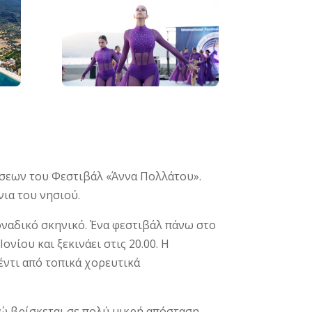
ώσεων του Φεστιβάλ «Άννα Πολλάτου».
νια του νησιού.
οναδικό σκηνικό. Ένα φεστιβάλ πάνω στο
νίου και ξεκινάει στις 20.00. Η
έντι από τοπικά χορευτικά
νώ βρίσκεται σε πολύ μικρή απόσταση